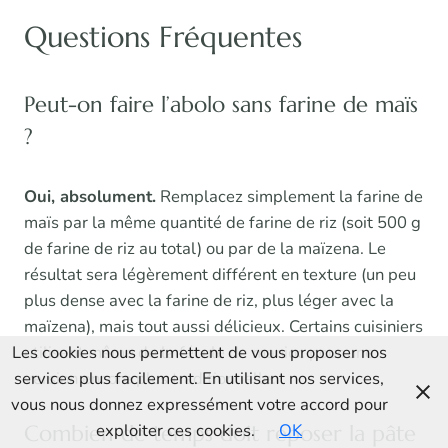
Questions Fréquentes
Peut-on faire l’abolo sans farine de maïs
?
Oui, absolument.
Remplacez simplement la farine de
maïs par la même quantité de farine de riz (soit 500 g
de farine de riz au total) ou par de la maïzena. Le
résultat sera légèrement différent en texture (un peu
plus dense avec la farine de riz, plus léger avec la
maïzena), mais tout aussi délicieux. Certains cuisiniers
Les cookies nous permettent de vous proposer nos
utilisent même de la fécule de manioc pour une
services plus facilement. En utilisant nos services,
version encore plus traditionnelle.
vous nous donnez expressément votre accord pour
exploiter ces cookies.
OK
Combien de temps doit reposer la pâte