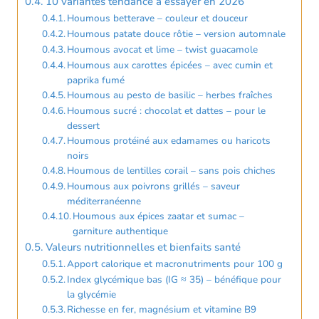
10 variantes tendance à essayer en 2026
Houmous betterave – couleur et douceur
Houmous patate douce rôtie – version automnale
Houmous avocat et lime – twist guacamole
Houmous aux carottes épicées – avec cumin et
paprika fumé
Houmous au pesto de basilic – herbes fraîches
Houmous sucré : chocolat et dattes – pour le
dessert
Houmous protéiné aux edamames ou haricots
noirs
Houmous de lentilles corail – sans pois chiches
Houmous aux poivrons grillés – saveur
méditerranéenne
Houmous aux épices zaatar et sumac –
garniture authentique
Valeurs nutritionnelles et bienfaits santé
Apport calorique et macronutriments pour 100 g
Index glycémique bas (IG ≈ 35) – bénéfique pour
la glycémie
Richesse en fer, magnésium et vitamine B9