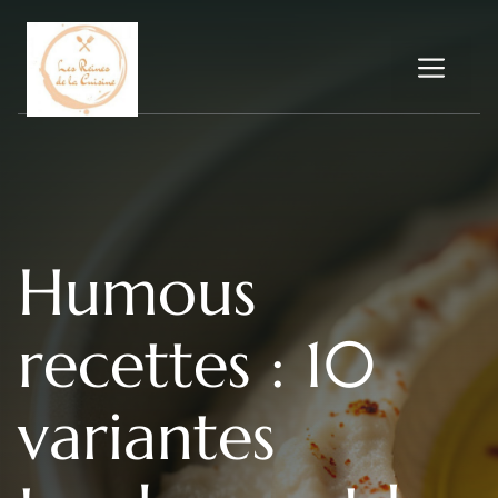
Aller
au
Me
contenu
Humous
recettes : 10
variantes