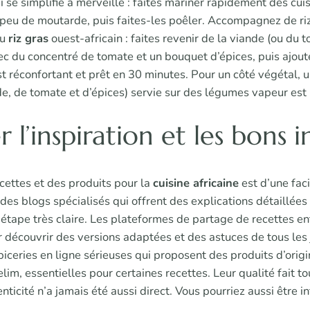
i se simplifie à merveille : faites mariner rapidement des cu
n peu de moutarde, puis faites-les poêler. Accompagnez de riz
du
riz gras
ouest-africain : faites revenir de la viande (ou du t
 du concentré de tomate et un bouquet d’épices, puis ajoutez
st réconfortant et prêt en 30 minutes. Pour un côté végétal, 
e, de tomate et d’épices) servie sur des légumes vapeur est u
 l’inspiration et les bons 
cettes et des produits pour la
cuisine africaine
est d’une faci
des blogs spécialisés qui offrent des explications détaillées
étape très claire. Les plateformes de partage de recettes ent
r découvrir des versions adaptées et des astuces de tous les j
piceries en ligne sérieuses qui proposent des produits d’ori
lim, essentielles pour certaines recettes. Leur qualité fait to
enticité n’a jamais été aussi direct. Vous pourriez aussi être 