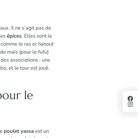
x. Il ne s’agit pas de
 les
épices
. Elles sont le
es comme le
ras el hanout
e de maïs (pour le
fufu
)
 des associations : une
, et le tour est joué.
pour le
Le
poulet yassa
est un