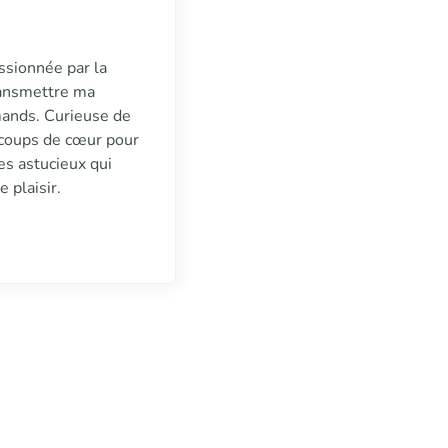
assionnée par la
transmettre ma
mands. Curieuse de
s coups de cœur pour
es astucieux qui
 plaisir.