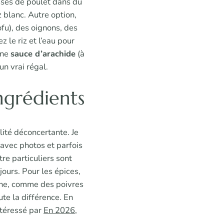
isses de poulet dans du
 blanc. Autre option,
ofu), des oignons, des
 le riz et l’eau pour
une
sauce d’arachide
(à
n vrai régal.
ingrédients
lité déconcertante. Je
 avec photos et parfois
re particuliers sont
ours. Pour les épices,
gine, comme des poivres
ute la différence. En
intéressé par
En 2026,