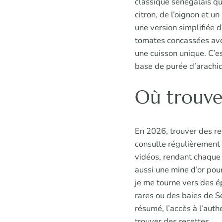
classique sénégalais qu
citron, de l’oignon et u
une version simplifiée 
tomates concassées avec
une cuisson unique. C’e
base de purée d’arachid
Où trouver
En 2026, trouver des re
consulte régulièrement 
vidéos, rendant chaque 
aussi une mine d’or pou
je me tourne vers des é
rares ou des baies de Se
résumé, l’accès à l’auth
trouver des recettes
.