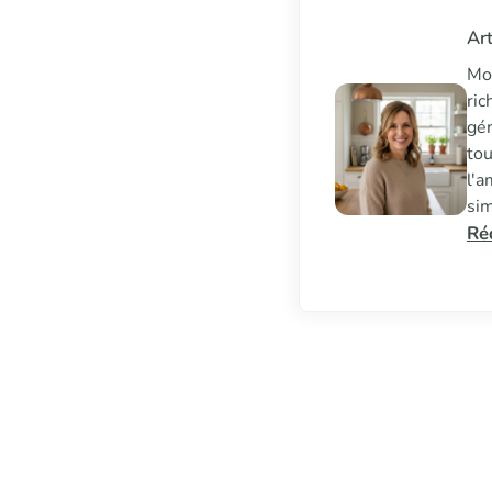
Art
Moi
ric
gén
tou
l'a
sim
Ré