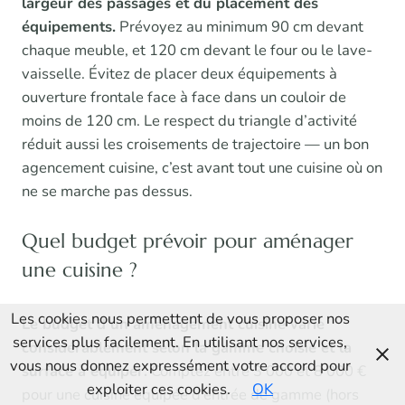
largeur des passages et du placement des
équipements.
Prévoyez au minimum 90 cm devant
chaque meuble, et 120 cm devant le four ou le lave-
vaisselle. Évitez de placer deux équipements à
ouverture frontale face à face dans un couloir de
moins de 120 cm. Le respect du triangle d’activité
réduit aussi les croisements de trajectoire — un bon
agencement cuisine, c’est avant tout une cuisine où on
ne se marche pas dessus.
Quel budget prévoir pour aménager
une cuisine ?
Les cookies nous permettent de vous proposer nos
Le budget d’un aménagement cuisine varie
services plus facilement. En utilisant nos services,
considérablement selon la gamme choisie et la
vous nous donnez expressément votre accord pour
surface à équiper.
Comptez entre 3 000 et 8 000 €
exploiter ces cookies.
OK
pour une cuisine équipée d’entrée de gamme (hors