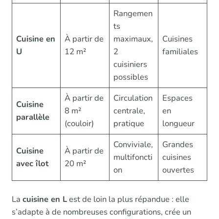
Rangemen
ts
Cuisine en
À partir de
maximaux,
Cuisines
U
12 m²
2
familiales
cuisiniers
possibles
À partir de
Circulation
Espaces
Cuisine
8 m²
centrale,
en
parallèle
(couloir)
pratique
longueur
Conviviale,
Grandes
Cuisine
À partir de
multifoncti
cuisines
avec îlot
20 m²
on
ouvertes
La
cuisine en L
est de loin la plus répandue : elle
s’adapte à de nombreuses configurations, crée un