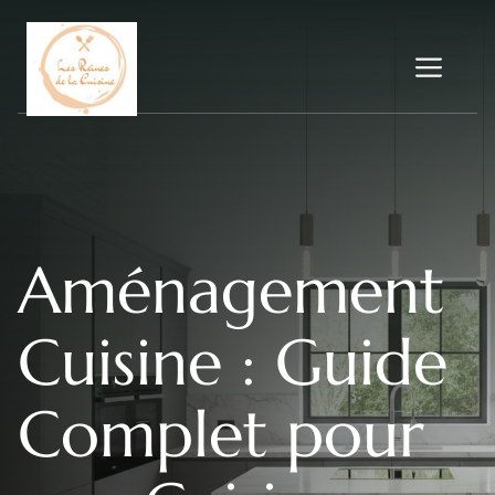
Aller
au
Me
contenu
Aménagement
Cuisine : Guide
Complet pour