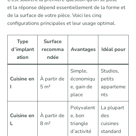
et la réponse dépend essentiellement de la forme et
de la surface de votre pièce. Voici les cinq
configurations principales et leur usage optimal.
Type
Surface
d’implant
recomma
Avantages
Idéal pour
ation
ndée
Simple,
Studios,
Cuisine en
À partir de
économiqu
petits
I
5 m²
e, gain de
apparteme
place
nts
Polyvalent
La plupart
Cuisine en
À partir de
e, bon
des
L
8 m²
triangle
cuisines
d’activité
standard